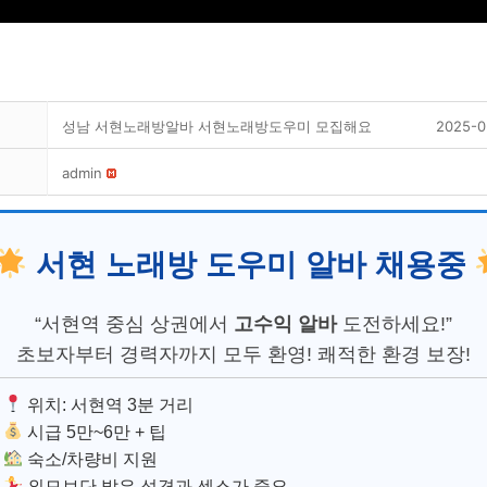
성남 서현노래방알바 서현노래방도우미 모집해요
2025-0
admin
서현 노래방 도우미 알바 채용중
“서현역 중심 상권에서
고수익 알바
도전하세요!”
초보자부터 경력자까지 모두 환영! 쾌적한 환경 보장!
위치: 서현역 3분 거리
시급 5만~6만 + 팁
숙소/차량비 지원
외모보단 밝은 성격과 센스가 중요