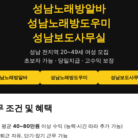
성남노래방알바
성남노래방도우미
성남보도사무실
성남 전지역 20~49세 여성 모집
초보자 가능 · 당일지급 · 고수익 보장
남노래방알바
성남노래방도우미
성남보도사
 조건 및 혜택
 평균
40~80만원
이상 수익 (능력·시간 따라 추가 가능)
퇴근 자유, 단기·장기 근무 가능