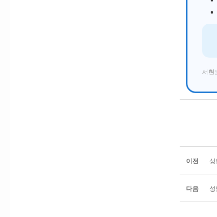
서현
이전
성
다음
성