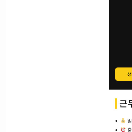
성
근무
일
출