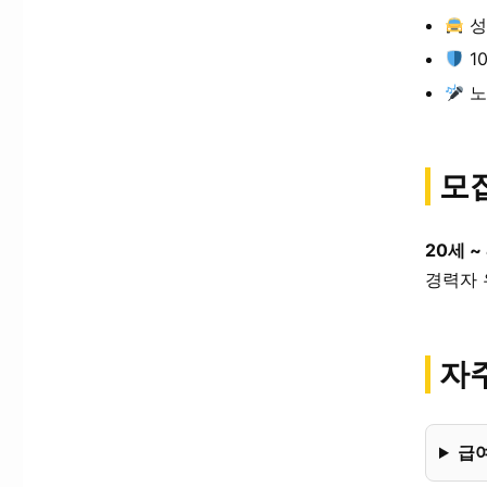
성
1
노
모
20세 ~
경력자 
자주
급