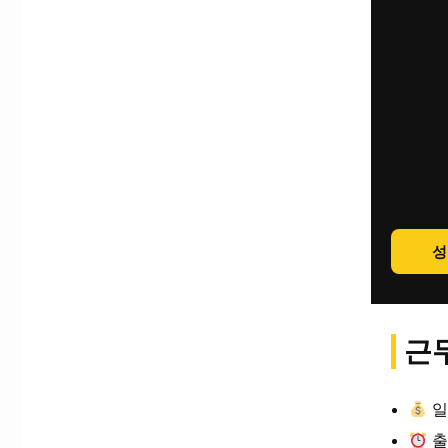
성
근무
일
출