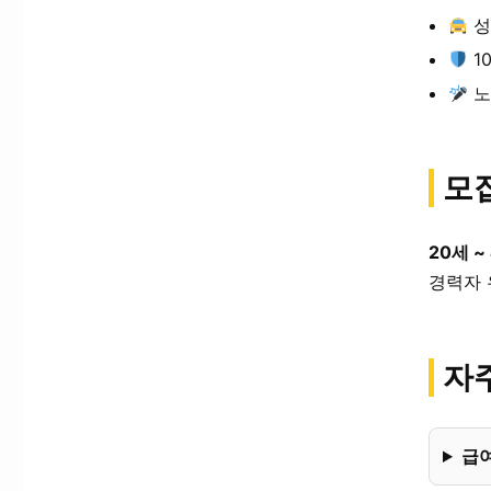
성
1
노
모
20세 ~
경력자 
자주
급