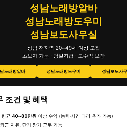
성남노래방알바
성남노래방도우미
성남보도사무실
성남 전지역 20~49세 여성 모집
초보자 가능 · 당일지급 · 고수익 보장
남노래방알바
성남노래방도우미
성남보도사
 조건 및 혜택
 평균
40~80만원
이상 수익 (능력·시간 따라 추가 가능)
퇴근 자유, 단기·장기 근무 가능