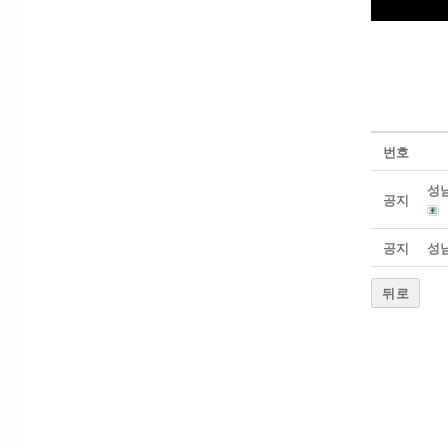
번호
성남
공지
공지
성남
뒤로