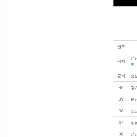
번호
성남
공지
공지
성남
40
경
39
분
38
성
37
성
36
성