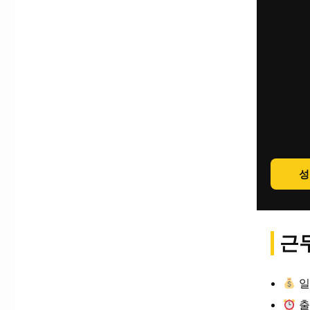
성
근무
일
출