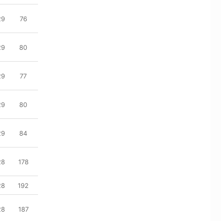
29
76
29
80
29
77
29
80
29
84
28
178
28
192
28
187