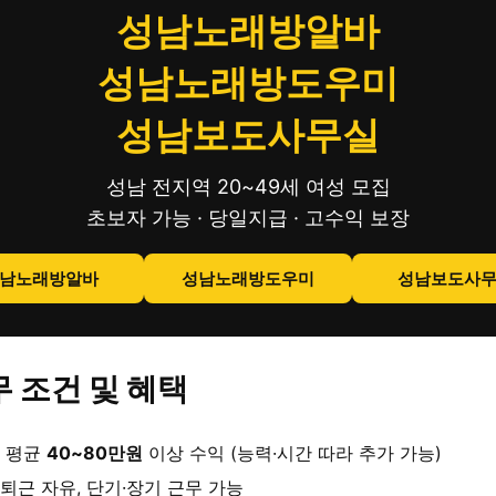
성남노래방알바
성남노래방도우미
성남보도사무실
성남 전지역 20~49세 여성 모집
초보자 가능 · 당일지급 · 고수익 보장
남노래방알바
성남노래방도우미
성남보도사
 조건 및 혜택
 평균
40~80만원
이상 수익 (능력·시간 따라 추가 가능)
퇴근 자유, 단기·장기 근무 가능