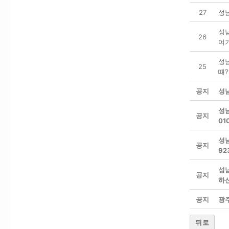
27
성
성
26
여
성
25
떄?
공지
성
성
공지
01
성남
공지
92
성
공지
하
공지
광
뒤로