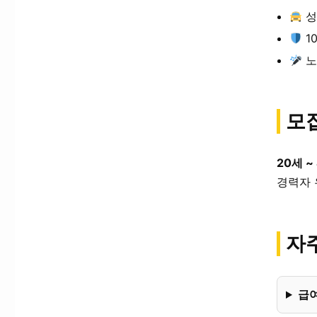
성
1
노
모
20세 ~
경력자 
자주
급