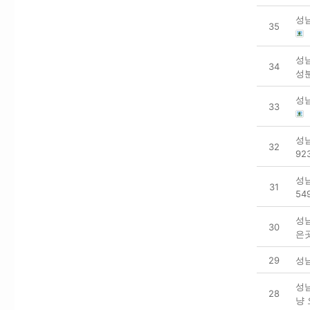
성
35
성
34
성
성
33
성남
32
92
성
31
54
성
30
은
29
성남
성
28
냥