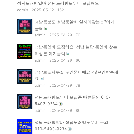
성남노래방알바 성남노래방도우미 모집해요
admin
2025-05-12
162
성남룸보도 성남룸알바 일자리찾는분?여기
클릭
admin
2025-04-29
76
성남룸알바 모집해요! 성남 분당 룸알바 찾는
여성분 여기클릭
admin
2025-04-29
80
성남보도사무실 구인중이에요~많은연락주세
요
admin
2025-04-29
78
성남노래방도우미 모집중 빠른문의 010-
5493-9234
admin
2025-04-29
80
성남노래방알바 성남노래방도우미 문의
010-5493-9234