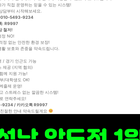
가 직접 운영하는 믿을 수 있는 시스템!
 상담부터 시작해보세요.
010-5493-9234
: R9997
 철저!
정 NO!
걱정 없는 안전한 환경 보장!
생활 보호와 존중을 약속드립니다.
 / 경기 인근도 가능
 제공 (지역 협의)
함께 지원 가능!
부/대학생도 OK!
케줄제 운영!
고 스트레스 없는 깔끔한 시스템!
로 연락주세요!
3-9234 / 카카오톡 R9997
, 친절한 안내 약속드릴게요