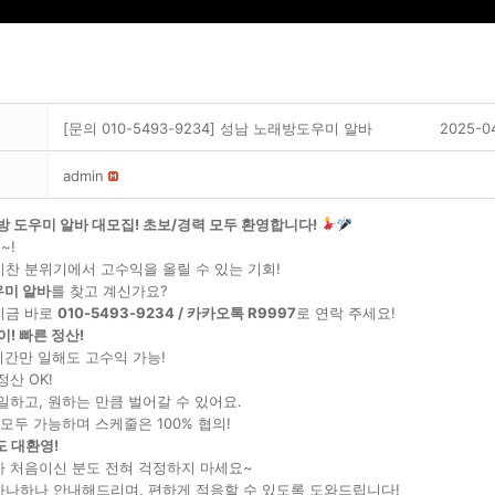
[문의 010-5493-9234] 성남 노래방도우미 알바
2025-0
admin
방 도우미 알바 대모집! 초보/경력 모두 환영합니다!
~!
찬 분위기에서 고수익을 올릴 수 있는 기회!
우미 알바
를 찾고 계신가요?
지금 바로
010-5493-9234 / 카카오톡 R9997
로 연락 주세요!
이! 빠른 정산!
시간만 일해도 고수익 가능!
정산 OK!
일하고, 원하는 만큼 벌어갈 수 있어요.
 모두 가능하며 스케줄은 100% 협의!
 대환영!
바 처음이신 분도 전혀 걱정하지 마세요~
하나하나 안내해드리며, 편하게 적응할 수 있도록 도와드립니다!