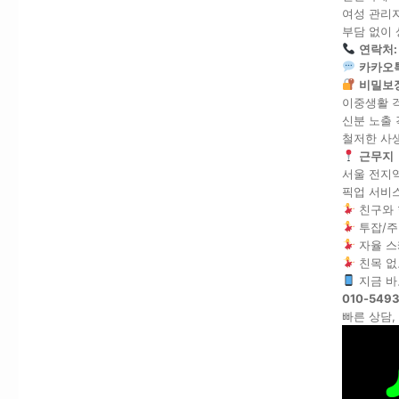
여성 관리자
부담 없이
연락처: 
카카오톡
비밀보장
이중생활 걱
신분 노출 
철저한 사
근무지
서울 전지역
픽업 서비스
친구와 
투잡/주
자율 스
친목 없
지금 바
010-549
빠른 상담