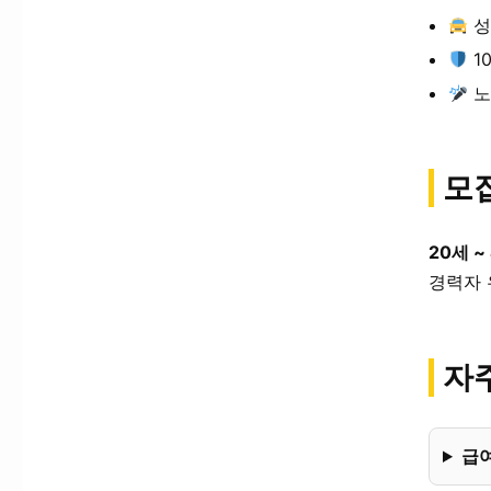
성
1
노
모
20세 ~
경력자 
자주
급