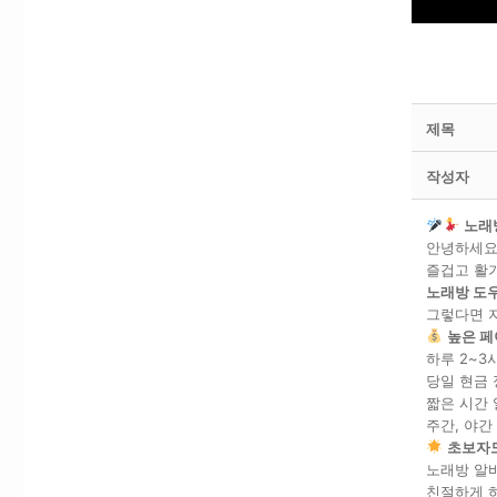
제목
작성자
노래
안녕하세요
즐겁고 활기
노래방 도
그렇다면 
높은 페
하루 2~3
당일 현금 
짧은 시간 
주간, 야간
초보자도
노래방 알
친절하게 