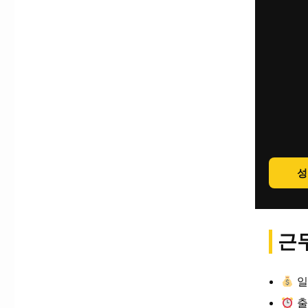
성
근무
일
출