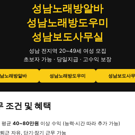
성남노래방알바
성남노래방도우미
성남보도사무실
성남 전지역 20~49세 여성 모집
초보자 가능 · 당일지급 · 고수익 보장
남노래방알바
성남노래방도우미
성남보도사
 조건 및 혜택
 평균
40~80만원
이상 수익 (능력·시간 따라 추가 가능)
퇴근 자유, 단기·장기 근무 가능