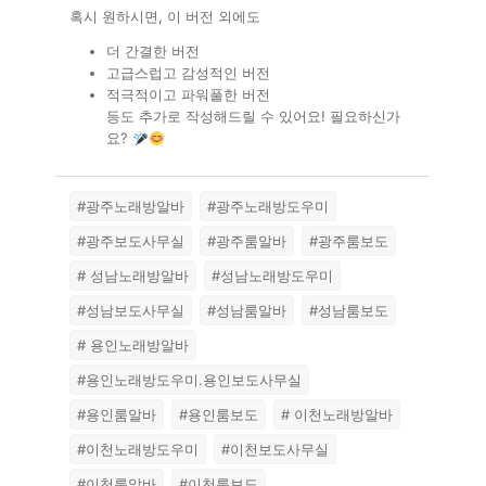
혹시 원하시면, 이 버전 외에도
더 간결한 버전
고급스럽고 감성적인 버전
적극적이고 파워풀한 버전
등도 추가로 작성해드릴 수 있어요! 필요하신가
요?
#광주노래방알바
#광주노래방도우미
#광주보도사무실
#광주룸알바
#광주룸보도
# 성남노래방알바
#성남노래방도우미
#성남보도사무실
#성남룸알바
#성남룸보도
# 용인노래방알바
#용인노래방도우미.용인보도사무실
#용인룸알바
#용인룸보도
# 이천노래방알바
#이천노래방도우미
#이천보도사무실
#이천룸알바
#이천룸보도