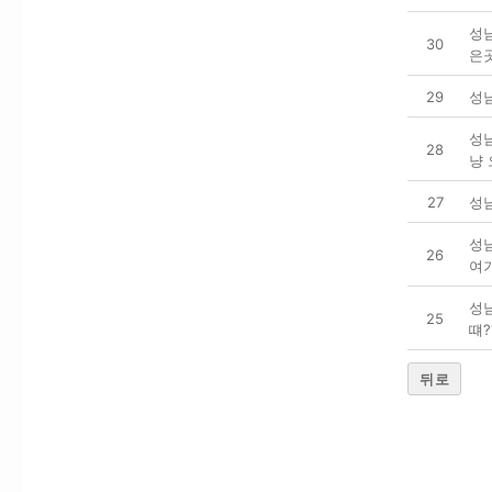
성
30
은
29
성남
성
28
냥
27
성
성
26
여
성
25
떄?
뒤로