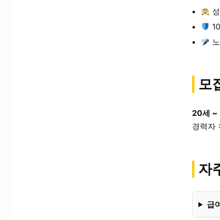
성
1
노
모
20세 ~
경력자 
자주
급