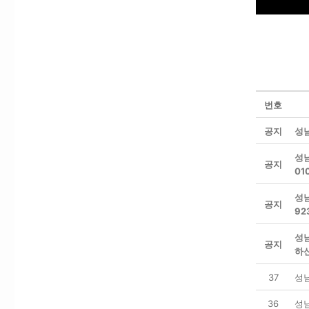
번호
공지
성
성
공지
01
성남
공지
92
성
공지
하
37
성
36
성