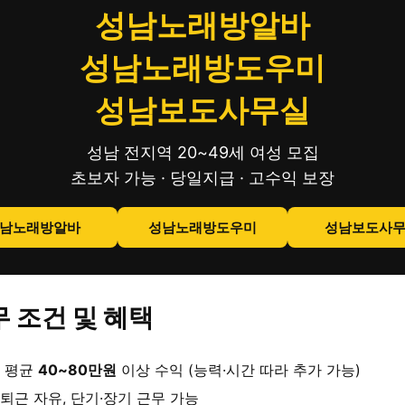
성남노래방알바
성남노래방도우미
성남보도사무실
성남 전지역 20~49세 여성 모집
초보자 가능 · 당일지급 · 고수익 보장
남노래방알바
성남노래방도우미
성남보도사
 조건 및 혜택
 평균
40~80만원
이상 수익 (능력·시간 따라 추가 가능)
퇴근 자유, 단기·장기 근무 가능