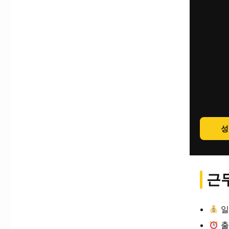
성
근무
일
출