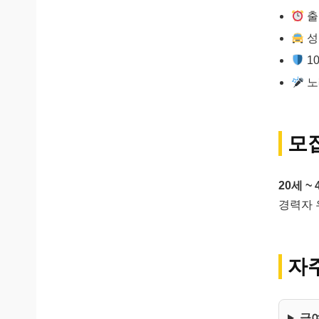
출
성
1
노
모
20세 ~
경력자 우
자주
급