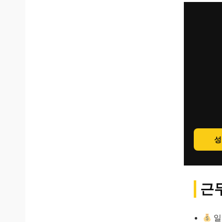
성
근무
일