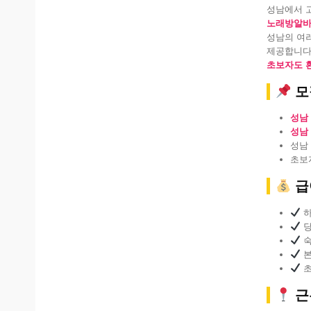
성남에서 
노래방알
성남의 여러
제공합니다
초보자도 
모
성남
성남
성남
초보
급
하
당
숙
본
초
근