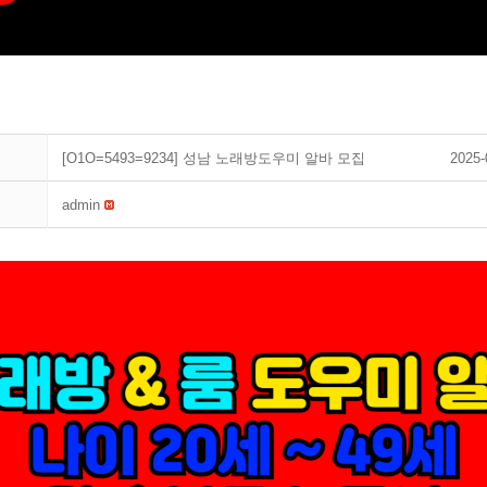
[O1O=5493=9234] 성남 노래방도우미 알바 모집
2025-
admin