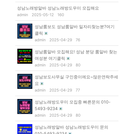
성남노래방알바 성남노래방도우미 모집해요
admin
2025-05-12
160
성남룸보도 성남룸알바 일자리찾는분?여기
클릭
admin
2025-04-29
76
성남룸알바 모집해요! 성남 분당 룸알바 찾는
여성분 여기클릭
admin
2025-04-29
80
성남보도사무실 구인중이에요~많은연락주세
요
admin
2025-04-29
77
성남노래방도우미 모집중 빠른문의 010-
5493-9234
admin
2025-04-29
80
성남노래방알바 성남노래방도우미 문의
010-5493-9234