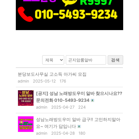
검색
분당보도사무실 고소득 아가씨 모집
admin
2025-05-12
176
[공지]
성남 노래방도우미 알바 찾으시나요??
문의전화 010-5493-9234
admin
2025-04-27
224
성남노래방도우미 알바 급구!! 고민하지말아
요~ 여기가 답입니다
admin
2025-04-28
180