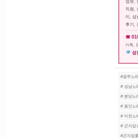
정보,
직원,
이, 
후기,
☎ 01
카톡,
성남
#광주노
# 성남
# 분당
# 용인
# 이천
# 곤지
#곤지암