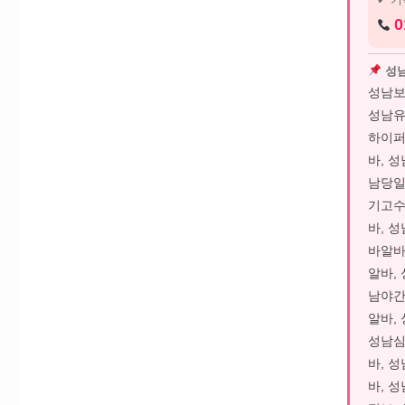
0
성남
성남보
성남유
하이퍼
바, 
남당일
기고수
바, 
바알바
알바,
남야간
알바,
성남심
바, 
바, 