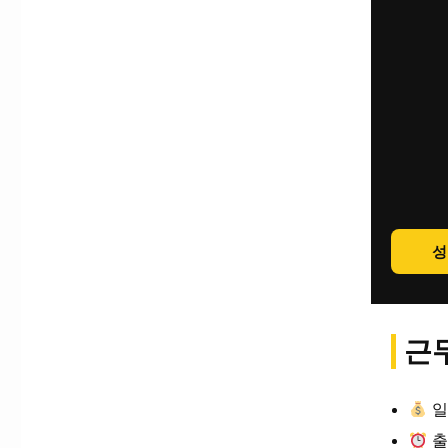
성
근무
일
출