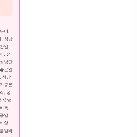
우미,
, 성남
야간알
미, 성
 성남단
이좋은알
, 성남
후기좋은
직, 성
남3no
바톡,
남풀알
성비알
남룸알바