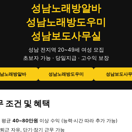
성남노래방알바
성남노래방도우미
성남보도사무실
성남 전지역 20~49세 여성 모집
초보자 가능 · 당일지급 · 고수익 보장
남노래방알바
성남노래방도우미
성남보도사
 조건 및 혜택
 평균
40~80만원
이상 수익 (능력·시간 따라 추가 가능)
퇴근 자유, 단기·장기 근무 가능