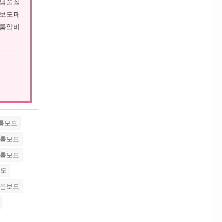
성남술집
남보도페
남룸알바
룸보도
남룸보도
당룸보도
보도
천룸보도