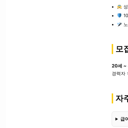
성
1
노
모
20세 ~
경력자 
자주
급