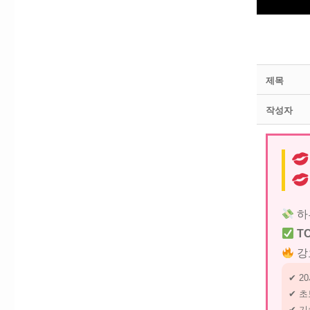
제목
작성자
하
T
강
✔ 2
✔ 초
✔ 기