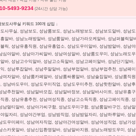
10-5493-9234
(24시간 상담 가능)
보도사무실 키워드 100개 삽입 ↓
도사무실, 성남보도, 성남룸보도, 성남노래방보도, 성남보도알바, 성남도
흥알바, 성남노래방알바, 성남룸알바, 성남가라오케알바, 성남퍼블릭알바
블릭, 성남유흥직원, 성남유흥업소, 성남도우미알바, 성남밤알바, 성남
성남심야알바, 성남아가씨알바, 성남여성알바, 성남룸도우미, 성남노래도우
알바, 성남고수익알바, 성남고소득알바, 성남고페이알바, 성남단기알바,
익, 성남투잡알바, 성남주말알바, 성남부업알바, 성남부업추천, 성남페
성남여자알바, 성남룸카페알바, 성남룸싸롱알바, 성남술집알바, 성남룸직원
, 성남바도우미, 성남도우미직업, 성남도우미추천, 성남핫한알바, 성남
 성남추천알바, 성남알바모집, 성남알바정보, 성남알바사이트, 성남유흥구
직종, 성남유흥추천, 성남여성직종, 성남고소득직종, 성남고페이직종, 성
 성남멀티알바, 성남아가씨구함, 성남도우미구함, 성남룸알바구인, 성남알
야일자리, 성남야간부업, 성남밤직업, 성남밤일자리, 성남하루알바, 성
성남도우미페이, 성남여자직업, 성남야간여성알바, 성남여성직업, 성남가
성남스카웃알바, 성남신입환영알바, 성남알바지원, 성남노래방도우미, 성