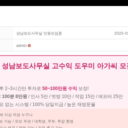
성남보도사무실 인원모집중
2025-0
admin
성남보도사무실 고수익 도우미 아가씨 모
루 2~3시간만 투자로
50~100만원 수익
보장!
C 100분 8만원
/ 인사 5만 / 벗방 10만 / 작업 15만 / 에프터 25만
요 없는 시스템 / 100% 당일지급 / 높은 재방문율
0세 이상 여성 누구나
보 가능 / 외모 무관 / 대학생, 주부, 투잡 환영
숙사 제공 / 픽업 가능 / 자유 출근 가능