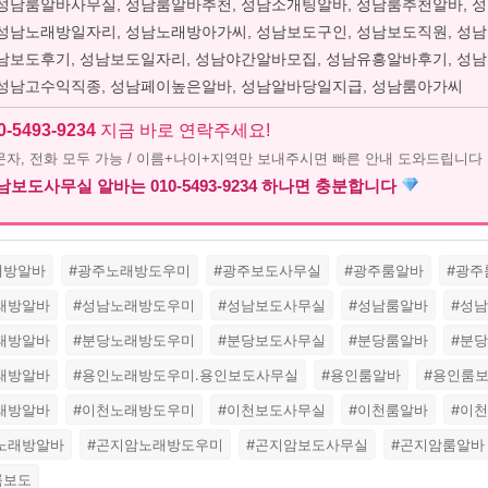
 성남룸알바사무실, 성남룸알바추천, 성남소개팅알바, 성남룸추천알바, 
 성남노래방일자리, 성남노래방아가씨, 성남보도구인, 성남보도직원, 성
성남보도후기, 성남보도일자리, 성남야간알바모집, 성남유흥알바후기, 성
 성남고수익직종, 성남페이높은알바, 성남알바당일지급, 성남룸아가씨
0-5493-9234
지금 바로 연락주세요!
 문자, 전화 모두 가능 / 이름+나이+지역만 보내주시면 빠른 안내 도와드립니다
보도사무실 알바는 010-5493-9234 하나면 충분합니다
래방알바
#광주노래방도우미
#광주보도사무실
#광주룸알바
#광주
노래방알바
#성남노래방도우미
#성남보도사무실
#성남룸알바
#성
노래방알바
#분당노래방도우미
#분당보도사무실
#분당룸알바
#분
노래방알바
#용인노래방도우미.용인보도사무실
#용인룸알바
#용인룸
노래방알바
#이천노래방도우미
#이천보도사무실
#이천룸알바
#이
암노래방알바
#곤지암노래방도우미
#곤지암보도사무실
#곤지암룸알바
룸보도