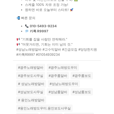
스케줄 100% 자유 조정 가능!
원하면 바로 오늘부터 스타트!
빠른 문의
010-5493-9234
카톡 R9997
"기회를 잡을 사람만 연락해라."
"머뭇거리면, 기회는 이미 남의 것."
#성남노래방알바 #고수익알바 #긴급모집 #당당한지원
#카톡R9997 #01054939234
#광주노래방알바
#광주노래방도우미
#광주보도사무실
#광주룸알바
#광주룸보도
# 성남노래방알바
#성남노래방도우미
#성남보도사무실
#성남룸알바
#성남룸보도
# 용인노래방알바
#용인노래방도우미.용인보도사무실