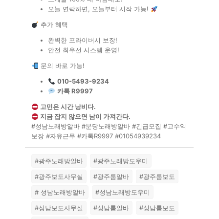
오늘 연락하면, 오늘부터 시작 가능!
추가 혜택
완벽한 프라이버시 보장!
안전 최우선 시스템 운영!
문의 바로 가능!
010-5493-9234
카톡 R9997
고민은 시간 낭비다.
지금 잡지 않으면 남이 가져간다.
#성남노래방알바 #분당노래방알바 #긴급모집 #고수익
보장 #자유근무 #카톡R9997 #01054939234
#광주노래방알바
#광주노래방도우미
#광주보도사무실
#광주룸알바
#광주룸보도
# 성남노래방알바
#성남노래방도우미
#성남보도사무실
#성남룸알바
#성남룸보도