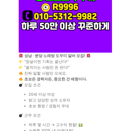
성남 · 분당 노래방 도우미 알바 모집!
“망설이면 기회는 끝난다!”
“움직이는 사람만 돈 번다!”
진짜 일할 사람만 오세요.
초보든 경력자든, 중요한 건 배짱이다.
모집 조건
20세 이상 여성
밝고 당당한 성격 소유자
초보 환영 / 경험자 우대
근무 조건
하루 몇 시간 → 고수익 현찰!
스케줄 100% 네 마음대로!