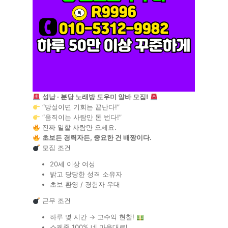
성남 · 분당 노래방 도우미 알바 모집!
“망설이면 기회는 끝난다!”
“움직이는 사람만 돈 번다!”
진짜 일할 사람만 오세요.
초보든 경력자든, 중요한 건 배짱이다.
모집 조건
20세 이상 여성
밝고 당당한 성격 소유자
초보 환영 / 경험자 우대
근무 조건
하루 몇 시간 → 고수익 현찰!
스케줄 100% 네 마음대로!