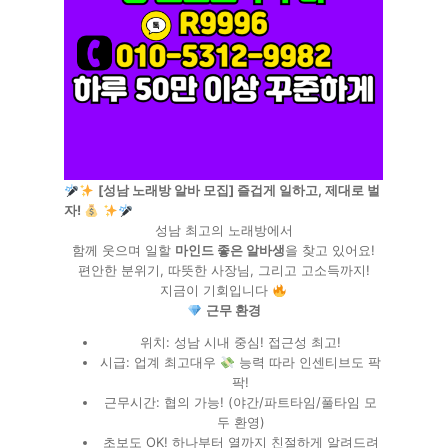
[성남 노래방 알바 모집] 즐겁게 일하고, 제대로 벌
자!
성남 최고의 노래방에서
함께 웃으며 일할
마인드 좋은 알바생
을 찾고 있어요!
편안한 분위기, 따뜻한 사장님, 그리고 고소득까지!
지금이 기회입니다
근무 환경
위치: 성남 시내 중심! 접근성 최고!
시급: 업계 최고대우
능력 따라 인센티브도 팍
팍!
근무시간: 협의 가능! (야간/파트타임/풀타임 모
두 환영)
초보도 OK! 하나부터 열까지 친절하게 알려드려