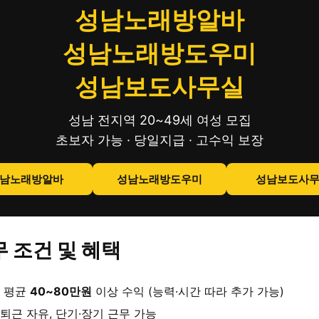
성남노래방알바
성남노래방도우미
성남보도사무실
성남 전지역 20~49세 여성 모집
초보자 가능 · 당일지급 · 고수익 보장
남노래방알바
성남노래방도우미
성남보도사
 조건 및 혜택
 평균
40~80만원
이상 수익 (능력·시간 따라 추가 가능)
퇴근 자유, 단기·장기 근무 가능