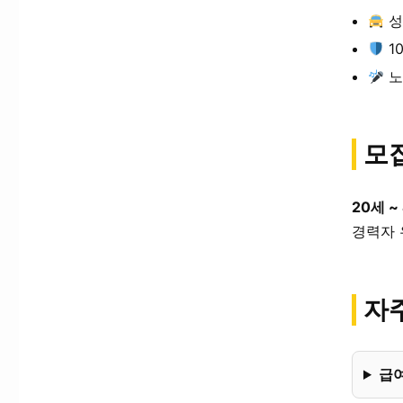
성
1
노
모
20세 ~
경력자 
자주
급