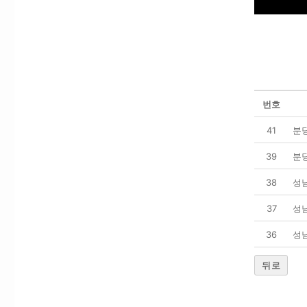
번호
41
분
39
분
38
성
37
성
36
성
뒤로