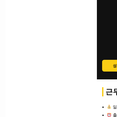
성
근무
일
출