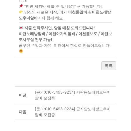
니다!
"한번 체험만 해볼 수 있나요?" → 가능합니다!
당신의 새로운 시작, 여기
이천룸알바
&
이천노래방
도우미알바
에서 함께 해요.
지금 연락주시면, 당일 매칭 도와드립니다!
이천노래방알바 / 이천아가씨알바 / 이천룸보도 / 이천보
도사무실 전부 가능!
꿈꾸던 수입과 자유, 이천에서 현실로 만들어드립니다.
목록
[문의:010-5493-9234] 가락동노래방도우미
이전
알바 모집중
[문의:010-5493-9234] 곤지암노래방도우미
다음
알바 모집중