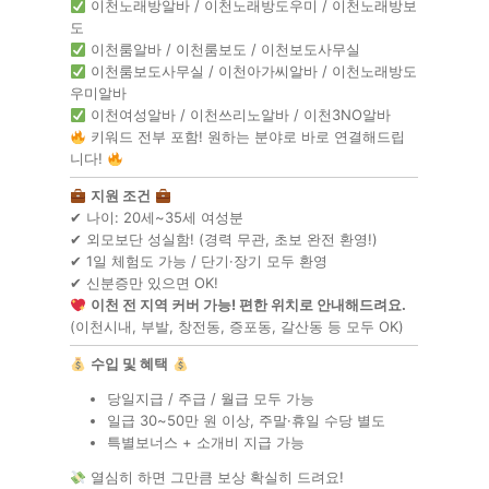
이천노래방알바 / 이천노래방도우미 / 이천노래방보
도
이천룸알바 / 이천룸보도 / 이천보도사무실
이천룸보도사무실 / 이천아가씨알바 / 이천노래방도
우미알바
이천여성알바 / 이천쓰리노알바 / 이천3NO알바
키워드 전부 포함! 원하는 분야로 바로 연결해드립
니다!
지원 조건
✔ 나이: 20세~35세 여성분
✔ 외모보단 성실함! (경력 무관, 초보 완전 환영!)
✔ 1일 체험도 가능 / 단기·장기 모두 환영
✔ 신분증만 있으면 OK!
이천 전 지역 커버 가능! 편한 위치로 안내해드려요.
(이천시내, 부발, 창전동, 증포동, 갈산동 등 모두 OK)
수입 및 혜택
당일지급 / 주급 / 월급 모두 가능
일급 30~50만 원 이상, 주말·휴일 수당 별도
특별보너스 + 소개비 지급 가능
열심히 하면 그만큼 보상 확실히 드려요!