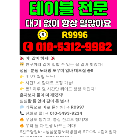
야, 같이 하자!
친구끼리 같이 일할 수 있는 꿀 알바 찾았다!
성남 · 분당 노래방 도우미 알바 대모집 중!!
초보? 걱정 노노!
시간? 네 맘대로 조정 가능!
돈? 하루 몇 시간만 뛰어도 빵빵 터진다!
혼자보다 둘이 더 재밌지!
심심할 틈 없이 같이 돈 벌자!
카톡으로 바로 문의해! →
R9997
전화로 콜! →
010-5493-9234
우정도 챙기고, 통장 잔고도 챙기자!
우리 둘 다 인생 바꾸는 거다!
#친구랑알바 #성남분당노래방알바 #고수익 #같이벌자